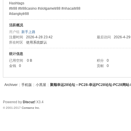
运
Hashtags
#tr88 #tr88casino #slotgametr88 #nhacaitr88
#dangkytr88
活跃概况
用户组
新手上路
注册时间
2026-4-28 23:42
最后访问
2026-4-29
所在时区
使用系统默认
统计信息
已用空间
0 B
积分
0
28
金钱
0
贡献
0
Archiver
|
手机版
|
小黑屋
|
聚顺幸运28论坛－PC28-幸运PC28论坛-PC28网站-
Powered by
Discuz!
X3.4
© 2001-2017
Comsenz Inc.
论