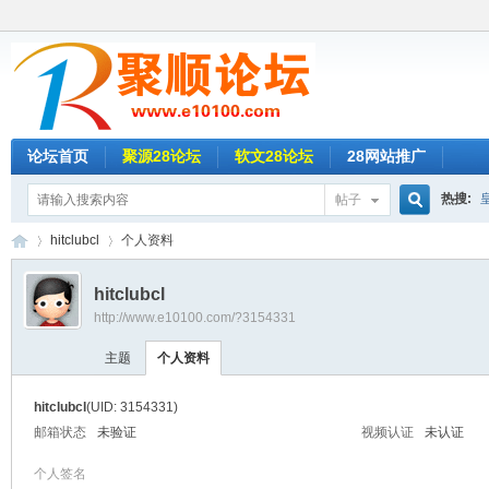
论坛首页
聚源28论坛
软文28论坛
28网站推广
热搜:
帖子
搜
hitclubcl
个人资料
新葡京
名人28
hitclubcl
http://www.e10100.com/?3154331
索
聚
›
›
欧洲城2
主题
个人资料
乐赢28
hitclubcl
(UID: 3154331)
草莓28
邮箱状态
未验证
视频认证
未认证
个人签名
时时彩