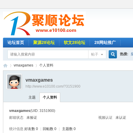
论坛首页
聚源28论坛
软文28论坛
28网站推广
热搜:
帖子
搜
vmaxgames
个人资料
新葡京
名人28
vmaxgames
http://www.e10100.com/?3151900
索
聚
›
›
欧洲城2
主题
个人资料
乐赢28
vmaxgames
(UID: 3151900)
草莓28
邮箱状态
未验证
视频认证
未认证
统计信息
好友数 0
|
回帖数 0
|
主题数 0
时时彩