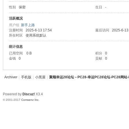
性别
保密
生日
-
资讯28
顺
活跃概况
PC28
用户组
新手上路
注册时间
2025-6-13 17:54
最后访问
2025-6-13
幸运28
所在时区
使用系统默认
幸运28
统计信息
已用空间
0 B
积分
0
pc28
金钱
0
贡献
0
幸
Archiver
|
手机版
|
小黑屋
|
聚顺幸运28论坛－PC28-幸运PC28论坛-PC28网站-
Powered by
Discuz!
X3.4
© 2001-2017
Comsenz Inc.