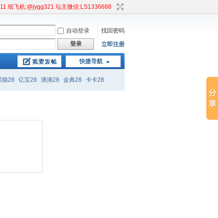
11 纸飞机:@jygg321 坛主微信:LS1336688
自动登录
找回密码
登录
立即注册
快捷导航
黑猫28
亿宝28
滴滴28
金典28
卡卡28
8
诚信28
九乐28
荣耀28
名流28
雷锋28
8
葡京28
银河28
58游28
广东28
浙江28
猪28
宾利28
91玩
爱豆28
好彩投28
28
金港城28
OK28
喜运28
好运来28
腾讯28
百度28
发发28
旺旺28
PC蛋蛋
加拿大28
腾讯28
比特币28
pc蛋蛋28