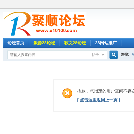
论坛首页
聚源28论坛
软文28论坛
28网站推广
热搜:
帖子
搜
新葡京
名人28
索
抱歉，您指定的用户空间不存
欧洲城2
[ 点击这里返回上一页 ]
乐赢28
草莓28
时时彩