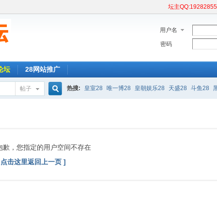
坛主QQ:19282855
用户名
密码
论坛
28网站推广
热搜:
皇室28
唯一博28
皇朝娱乐28
天盛28
斗鱼28
帖子
搜
新葡京
新梦娱乐
全民棋牌
数字28
65J
旗开28
得胜2
名人28
福运28
新神乐28
万顺28
新天地28
芝麻西西2
索
抱歉，您指定的用户空间不存在
欧洲城28
礼物吧28
富贵28
西瓜28
纬度28
嘻游28
猪
[ 点击这里返回上一页 ]
乐赢28
豪客城28
鑫悦28
东盛28
虾米28
金龙28
鹏盛
草莓28
青豆28
金豆28
淘米28
魔豆28
神豆28
98币
时时彩
时时彩论坛
幸运28
幸运28论坛
PC28
PK10