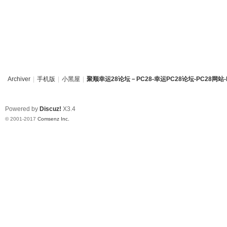
资讯28
PC28
幸运28
幸运28
Archiver
|
手机版
|
小黑屋
|
聚顺幸运28论坛－PC28-幸运PC28论坛-PC28网站-
pc28
Powered by
Discuz!
X3.4
© 2001-2017
Comsenz Inc.