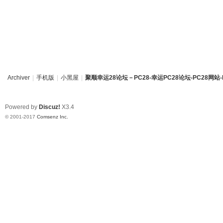
资讯28
PC28
幸运28
幸运28
Archiver
|
手机版
|
小黑屋
|
聚顺幸运28论坛－PC28-幸运PC28论坛-PC28网站-
pc28
Powered by
Discuz!
X3.4
© 2001-2017
Comsenz Inc.