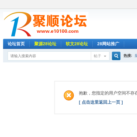
论坛首页
聚源28论坛
软文28论坛
28网站推广
热搜:
帖子
搜
新葡京
名人28
索
抱歉，您指定的用户空间不存
欧洲城2
[ 点击这里返回上一页 ]
乐赢28
草莓28
时时彩