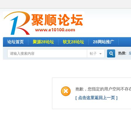
论坛首页
聚源28论坛
软文28论坛
28网站推广
热搜:
帖子
搜
新葡京
名人28
索
抱歉，您指定的用户空间不存
欧洲城2
[ 点击这里返回上一页 ]
乐赢28
草莓28
时时彩