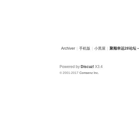
Archiver
|
手机版
|
小黑屋
|
聚顺幸运28论坛－P
Powered by
Discuz!
X3.4
© 2001-2017
Comsenz Inc.