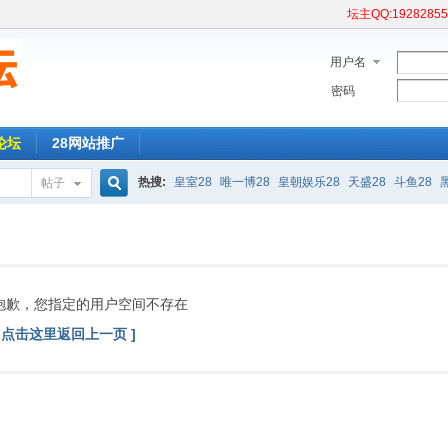
坛主QQ:19282855
用户名
密码
论坛
28网站推广
热搜:
皇室28
唯一博28
皇朝娱乐28
天盛28
斗鱼28
帖子
搜
新葡京
新梦娱乐
全民棋牌
数字28
65J
旗开28
得胜2
名人28
福运28
新神乐28
万顺28
新天地28
芝麻西西2
索
抱歉，您指定的用户空间不存在
欧洲城28
礼物吧28
富贵28
西瓜28
纬度28
嘻游28
猪
[ 点击这里返回上一页 ]
乐赢28
豪客城28
鑫悦28
东盛28
虾米28
金龙28
鹏盛
草莓28
青豆28
金豆28
淘米28
魔豆28
神豆28
98币
时时彩
时时彩论坛
幸运28
幸运28论坛
PC28
PK10