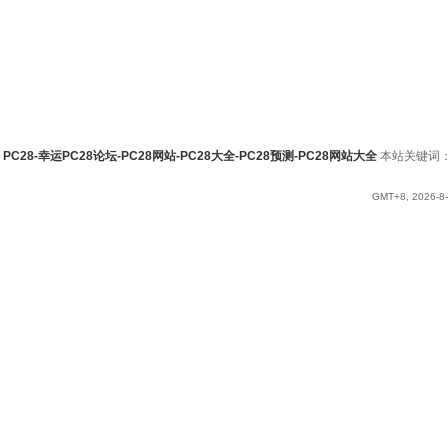
资讯28论坛
幸运28
聚顺幸运28论坛
PC28
幸运PC28
PC28网站大全
幸运28论坛大全
幸运28网站大全
幸运2
幸运28PC蛋蛋
幸运28游戏网站
幸运28论坛推广
幸运2
幸运28技巧大全
幸运28预测网站
幸运飞艇大全
加拿大
C28-幸运PC28论坛-PC28网站-PC28大全-PC28预测-PC28网站大全
本站关键词
pc28信誉平台
pc蛋蛋幸运28
GMT+8, 2026-8-