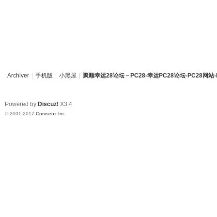
资讯28
PC28
幸运28
幸运28
Archiver
|
手机版
|
小黑屋
|
聚顺幸运28论坛－PC28-幸运PC28论坛-PC28网站-
pc28
Powered by
Discuz!
X3.4
© 2001-2017
Comsenz Inc.