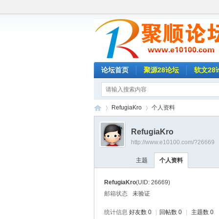
论坛首页
聚源28论坛
软文28
RefugiaKro
个人资料
RefugiaKro
http://www.e10100.com/?26669
聚
›
›
主题
个人资料
RefugiaKro
(UID: 26669)
邮箱状态
未验证
统计信息
好友数 0
|
回帖数 0
|
主题数 0