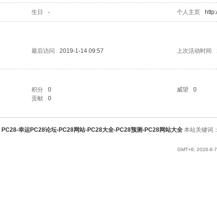
生日
-
个人主页
http
资讯28论坛
幸运28
聚顺幸运28论坛
PC28
幸运PC28
PC28网站大全
幸运28论坛大全
幸运28网站大全
幸运2
最后访问
2019-1-14 09:57
上次活动时间
幸运28PC蛋蛋
幸运28游戏网站
幸运28论坛推广
幸运2
幸运28技巧大全
幸运28预测网站
幸运飞艇大全
加拿大
积分
0
威望
0
pc28信誉平台
pc蛋蛋幸运28
贡献
0
C28-幸运PC28论坛-PC28网站-PC28大全-PC28预测-PC28网站大全
本站关键词
GMT+8, 2026-8-7