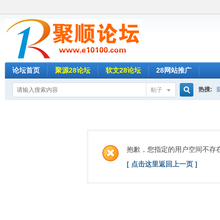
论坛首页
聚源28论坛
软文28论坛
28网站推广
热搜:
帖子
搜
新葡京
名人28
索
抱歉，您指定的用户空间不存
欧洲城2
[ 点击这里返回上一页 ]
乐赢28
草莓28
时时彩