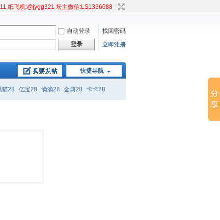
11 纸飞机:@jygg321 坛主微信:LS1336688
自动登录
找回密码
登录
立即注册
快捷导航
黑猫28
亿宝28
滴滴28
金典28
卡卡28
8
诚信28
九乐28
荣耀28
名流28
雷锋28
8
葡京28
银河28
58游28
广东28
浙江28
猪28
宾利28
91玩
爱豆28
好彩投28
28
金港城28
OK28
喜运28
好运来28
腾讯28
百度28
发发28
旺旺28
PC蛋蛋
加拿大28
腾讯28
比特币28
pc蛋蛋28