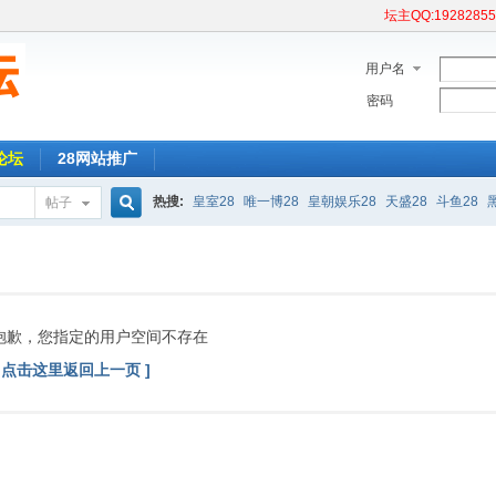
坛主QQ:19282855
用户名
密码
论坛
28网站推广
热搜:
皇室28
唯一博28
皇朝娱乐28
天盛28
斗鱼28
帖子
搜
新葡京
新梦娱乐
全民棋牌
数字28
65J
旗开28
得胜2
名人28
福运28
新神乐28
万顺28
新天地28
芝麻西西2
索
抱歉，您指定的用户空间不存在
欧洲城28
礼物吧28
富贵28
西瓜28
纬度28
嘻游28
猪
[ 点击这里返回上一页 ]
乐赢28
豪客城28
鑫悦28
东盛28
虾米28
金龙28
鹏盛
草莓28
青豆28
金豆28
淘米28
魔豆28
神豆28
98币
时时彩
时时彩论坛
幸运28
幸运28论坛
PC28
PK10