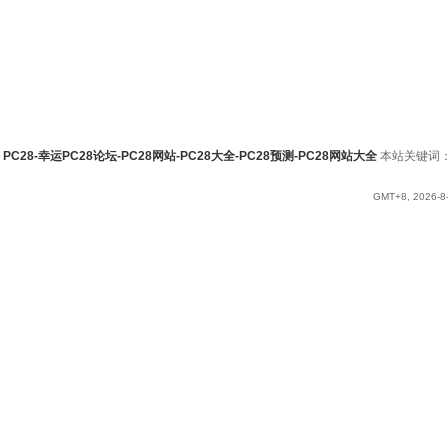
资讯28论坛
幸运28
聚顺幸运28论坛
PC28
幸运PC28
PC28网站大全
幸运28论坛大全
幸运28网站大全
幸运2
幸运28PC蛋蛋
幸运28游戏网站
幸运28论坛推广
幸运2
幸运28技巧大全
幸运28预测网站
幸运飞艇大全
加拿大
C28-幸运PC28论坛-PC28网站-PC28大全-PC28预测-PC28网站大全
本站关键词
pc28信誉平台
pc蛋蛋幸运28
GMT+8, 2026-8-