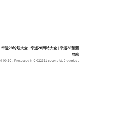
论坛
PC28网站
PC28大全
PC28预测
8网站评测
幸运28网址大全
幸运28游戏大全
8预测论坛
加拿大28预测网站
28预测网址
pc蛋蛋大全
pc蛋蛋网站预测
：
幸运28论坛大全
|
幸运28网站大全
|
幸运28预测
网站
9 00:16
, Processed in 0.022311 second(s), 9 queries .