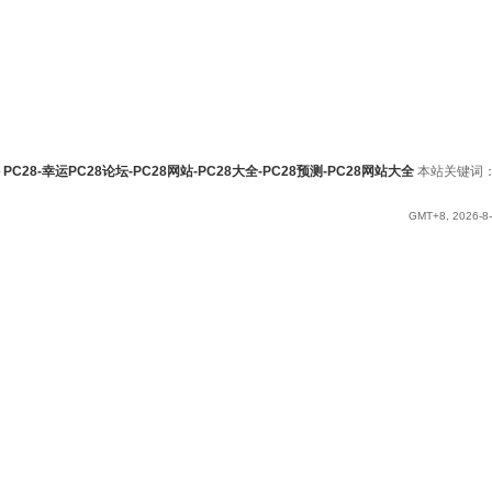
资讯28论坛
幸运28
聚顺幸运28论坛
PC28
幸运PC28
PC28网站大全
幸运28论坛大全
幸运28网站大全
幸运2
幸运28PC蛋蛋
幸运28游戏网站
幸运28论坛推广
幸运2
幸运28技巧大全
幸运28预测网站
幸运飞艇大全
加拿大
C28-幸运PC28论坛-PC28网站-PC28大全-PC28预测-PC28网站大全
本站关键词
pc28信誉平台
pc蛋蛋幸运28
GMT+8, 2026-8-