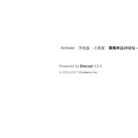
Archiver
|
手机版
|
小黑屋
|
聚顺幸运28论坛－P
Powered by
Discuz!
X3.4
© 2001-2017
Comsenz Inc.