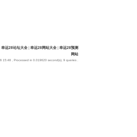
论坛
PC28网站
PC28大全
PC28预测
8网站评测
幸运28网址大全
幸运28游戏大全
8预测论坛
加拿大28预测网站
28预测网址
pc蛋蛋大全
pc蛋蛋网站预测
：
幸运28论坛大全
|
幸运28网站大全
|
幸运28预测
网站
6 15:48
, Processed in 0.019620 second(s), 9 queries .