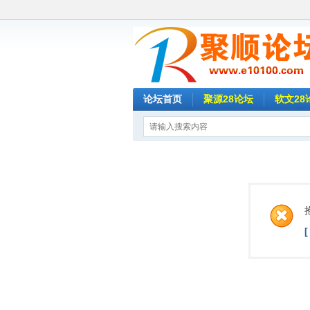
论坛首页
聚源28论坛
软文28