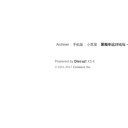
Archiver
|
手机版
|
小黑屋
|
聚顺幸运28论坛－P
Powered by
Discuz!
X3.4
© 2001-2017
Comsenz Inc.