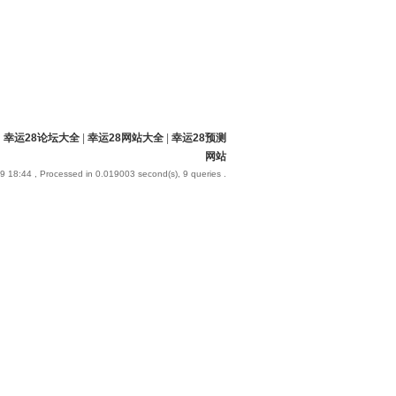
论坛
PC28网站
PC28大全
PC28预测
8网站评测
幸运28网址大全
幸运28游戏大全
8预测论坛
加拿大28预测网站
28预测网址
pc蛋蛋大全
pc蛋蛋网站预测
：
幸运28论坛大全
|
幸运28网站大全
|
幸运28预测
网站
9 18:44
, Processed in 0.019003 second(s), 9 queries .