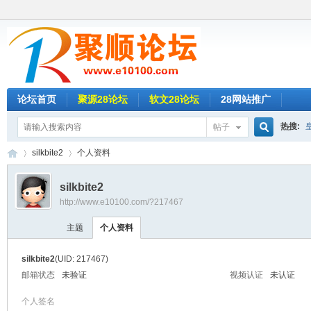
论坛首页
聚源28论坛
软文28论坛
28网站推广
热搜:
帖子
搜
silkbite2
个人资料
新葡京
名人28
silkbite2
http://www.e10100.com/?217467
索
聚
›
›
欧洲城2
主题
个人资料
乐赢28
silkbite2
(UID: 217467)
草莓28
邮箱状态
未验证
视频认证
未认证
个人签名
时时彩