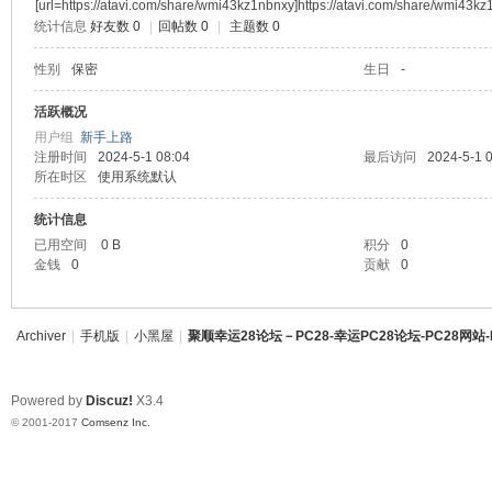
[url=https://atavi.com/share/wmi43kz1nbnxy]https://atavi.com/share/wmi43k
统计信息
好友数 0
|
回帖数 0
|
主题数 0
资讯28
顺
性别
保密
生日
-
PC28
活跃概况
幸运28
用户组
新手上路
注册时间
2024-5-1 08:04
最后访问
2024-5-1 
幸运28
所在时区
使用系统默认
pc28
统计信息
已用空间
0 B
积分
0
金钱
0
贡献
0
幸
Archiver
|
手机版
|
小黑屋
|
聚顺幸运28论坛－PC28-幸运PC28论坛-PC28网站-
Powered by
Discuz!
X3.4
© 2001-2017
Comsenz Inc.