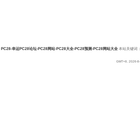
资讯28论坛
幸运28
聚顺幸运28论坛
PC28
幸运PC28
PC28网站大全
幸运28论坛大全
幸运28网站大全
幸运2
幸运28PC蛋蛋
幸运28游戏网站
幸运28论坛推广
幸运2
幸运28技巧大全
幸运28预测网站
幸运飞艇大全
加拿大
C28-幸运PC28论坛-PC28网站-PC28大全-PC28预测-PC28网站大全
本站关键词
pc28信誉平台
pc蛋蛋幸运28
GMT+8, 2026-8-