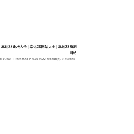
论坛
PC28网站
PC28大全
PC28预测
8网站评测
幸运28网址大全
幸运28游戏大全
8预测论坛
加拿大28预测网站
28预测网址
pc蛋蛋大全
pc蛋蛋网站预测
：
幸运28论坛大全
|
幸运28网站大全
|
幸运28预测
网站
8 19:50
, Processed in 0.017022 second(s), 9 queries .