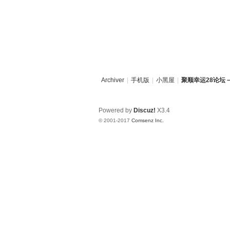
Archiver
|
手机版
|
小黑屋
|
聚顺幸运28论坛－P
Powered by
Discuz!
X3.4
© 2001-2017
Comsenz Inc.