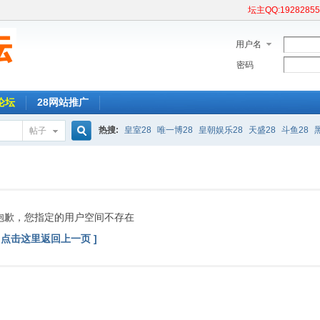
坛主QQ:19282855
用户名
密码
论坛
28网站推广
热搜:
皇室28
唯一博28
皇朝娱乐28
天盛28
斗鱼28
帖子
搜
新葡京
新梦娱乐
全民棋牌
数字28
65J
旗开28
得胜2
名人28
福运28
新神乐28
万顺28
新天地28
芝麻西西2
索
抱歉，您指定的用户空间不存在
欧洲城28
礼物吧28
富贵28
西瓜28
纬度28
嘻游28
猪
[ 点击这里返回上一页 ]
乐赢28
豪客城28
鑫悦28
东盛28
虾米28
金龙28
鹏盛
草莓28
青豆28
金豆28
淘米28
魔豆28
神豆28
98币
时时彩
时时彩论坛
幸运28
幸运28论坛
PC28
PK10