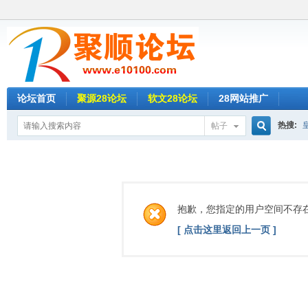
论坛首页
聚源28论坛
软文28论坛
28网站推广
热搜:
帖子
搜
新葡京
名人28
索
抱歉，您指定的用户空间不存
欧洲城2
[ 点击这里返回上一页 ]
乐赢28
草莓28
时时彩