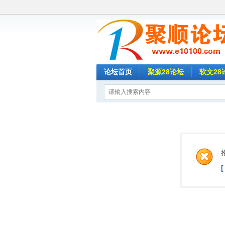
论坛首页
聚源28论坛
软文28