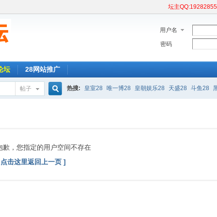
坛主QQ:19282855
用户名
密码
论坛
28网站推广
热搜:
皇室28
唯一博28
皇朝娱乐28
天盛28
斗鱼28
帖子
搜
新葡京
新梦娱乐
全民棋牌
数字28
65J
旗开28
得胜2
名人28
福运28
新神乐28
万顺28
新天地28
芝麻西西2
索
抱歉，您指定的用户空间不存在
欧洲城28
礼物吧28
富贵28
西瓜28
纬度28
嘻游28
猪
[ 点击这里返回上一页 ]
乐赢28
豪客城28
鑫悦28
东盛28
虾米28
金龙28
鹏盛
草莓28
青豆28
金豆28
淘米28
魔豆28
神豆28
98币
时时彩
时时彩论坛
幸运28
幸运28论坛
PC28
PK10