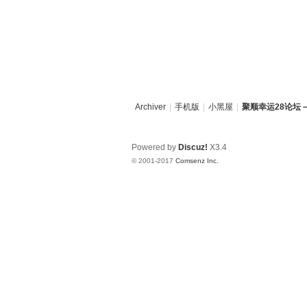
Archiver
|
手机版
|
小黑屋
|
聚顺幸运28论坛－P
Powered by
Discuz!
X3.4
© 2001-2017
Comsenz Inc.