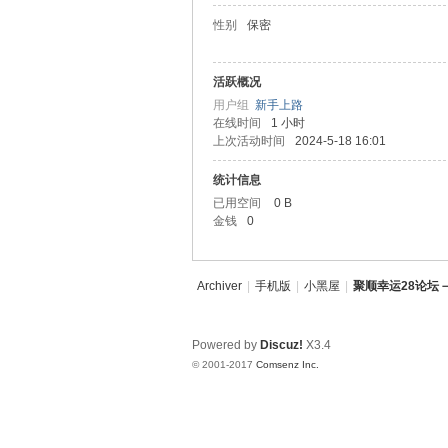
性别
保密
顺
活跃概况
用户组
新手上路
在线时间
1 小时
上次活动时间
2024-5-18 16:01
统计信息
已用空间
0 B
金钱
0
幸
Archiver
|
手机版
|
小黑屋
|
聚顺幸运28论坛－P
Powered by
Discuz!
X3.4
© 2001-2017
Comsenz Inc.