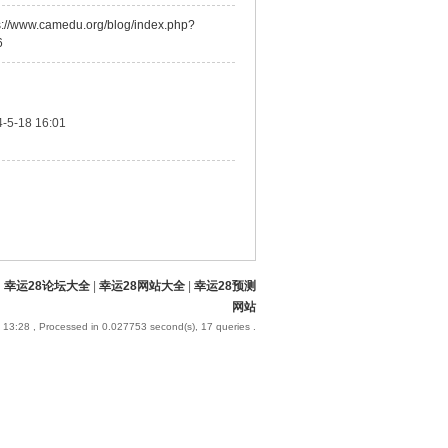
s://www.camedu.org/blog/index.php?
论坛
PC28网站
PC28大全
PC28预测
6
8网站评测
幸运28网址大全
幸运28游戏大全
8预测论坛
加拿大28预测网站
-5-18 16:01
28预测网址
pc蛋蛋大全
pc蛋蛋网站预测
：
幸运28论坛大全
|
幸运28网站大全
|
幸运28预测
网站
 13:28
, Processed in 0.027753 second(s), 17 queries .