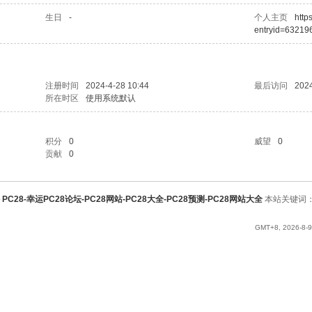
生日
-
个人主页
http
资讯28论坛
幸运28
聚顺幸运28论坛
PC28
幸运PC28
entryid=63219
PC28网站大全
幸运28论坛大全
幸运28网站大全
幸运2
幸运28PC蛋蛋
幸运28游戏网站
幸运28论坛推广
幸运2
注册时间
2024-4-28 10:44
最后访问
2024
所在时区
使用系统默认
幸运28技巧大全
幸运28预测网站
幸运飞艇大全
加拿大
pc28信誉平台
pc蛋蛋幸运28
积分
0
威望
0
贡献
0
C28-幸运PC28论坛-PC28网站-PC28大全-PC28预测-PC28网站大全
本站关键词
GMT+8, 2026-8-9