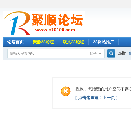
论坛首页
聚源28论坛
软文28论坛
28网站推广
热搜:
帖子
搜
新葡京
名人28
索
抱歉，您指定的用户空间不存
欧洲城2
[ 点击这里返回上一页 ]
乐赢28
草莓28
时时彩