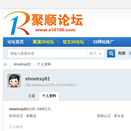
论坛首页
聚源28论坛
软文28论坛
28网站推广
热搜:
帖子
搜
shoetray61
个人资料
新葡京
名人28
shoetray61
http://www.e10100.com/?490617
索
聚
›
›
欧洲城2
主题
个人资料
乐赢28
shoetray61
(UID: 490617)
草莓28
邮箱状态
未验证
视频认证
未认证
个人签名
时时彩