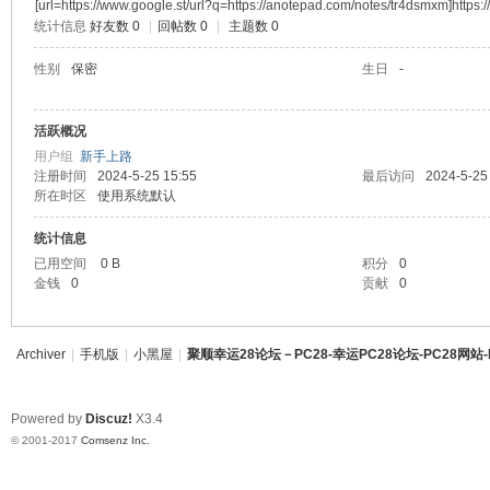
[url=https://www.google.st/url?q=https://anotepad.com/notes/tr4dsmxm]https:
统计信息
好友数 0
|
回帖数 0
|
主题数 0
资讯28
顺
性别
保密
生日
-
PC28
幸运28
活跃概况
用户组
新手上路
幸运28
注册时间
2024-5-25 15:55
最后访问
2024-5-25
所在时区
使用系统默认
pc28
统计信息
已用空间
0 B
积分
0
幸
金钱
0
贡献
0
Archiver
|
手机版
|
小黑屋
|
聚顺幸运28论坛－PC28-幸运PC28论坛-PC28网站-
Powered by
Discuz!
X3.4
© 2001-2017
Comsenz Inc.